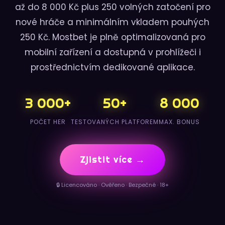
až do 8 000 Kč plus 250 volných zatočení pro
nové hráče a minimálním vkladem pouhých
250 Kč. Mostbet je plně optimalizovaná pro
mobilní zařízení a dostupná v prohlížeči i
prostřednictvím dedikované aplikace.
3 000+
50+
8 000
POČET HER
TESTOVANÝCH PLATFOREM
MAX. BONUS
Zjistit více →
🔒 Licencováno · Ověřeno · Bezpečné · 18+