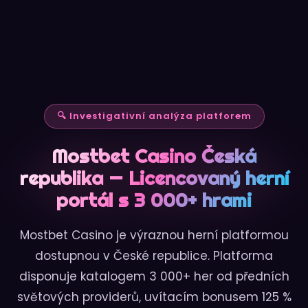
🔍 Investigativní analýza platforem
Mostbet Casino Česká
republika — Licencovaný herní
portál s 3 000+ hrami
Mostbet Casino je výraznou herní platformou
dostupnou v České republice. Platforma
disponuje katalogem 3 000+ her od předních
světových providerů, uvítacím bonusem 125 %