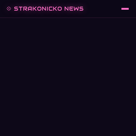
💠 STRAKONICKO NEWS